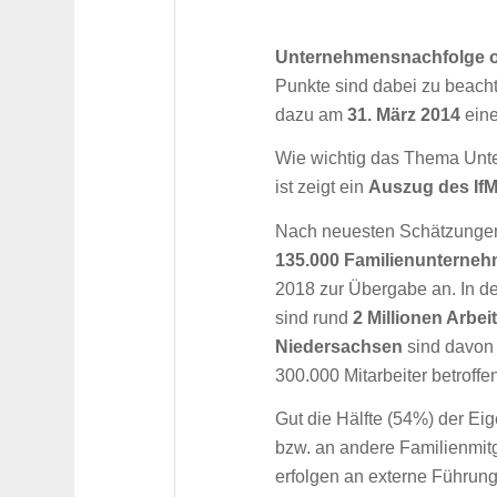
Unternehmensnachfolge op
Punkte sind dabei zu beacht
dazu am
31. März 2014
eine
Wie wichtig das Thema Unt
ist zeigt ein
Auszug des If
Nach neuesten Schätzungen
135.000 Familienunterne
2018 zur Übergabe an. In d
sind rund
2 Millionen Arbe
Niedersachsen
sind davon
300.000 Mitarbeiter betroffe
Gut die Hälfte (54%) der E
bzw. an andere Familienmitg
erfolgen an externe Führun