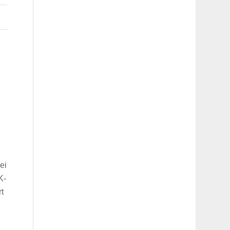
ei
K-
rt