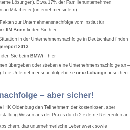
terne Lösungen). Etwa 17% der Familienunternehmen
 an Mitarbeiter (unternehmensintern).
Fakten zur Unternehmensnachfolge vom Institut für
urz
IfM Bonn
finden Sie
hier
 Situation in der Unternehmensnachfolge in Deutschland finden
ereport 2013
inden Sie beim
BMWi
–
hier
hmen übergeben oder streben eine Unternehmensnachfolge an 
ngt die Unternehmensnachfolgebörse
nexxt-change
besuchen 
achfolge – aber sicher!
ie IHK Oldenburg den Teilnehmern der kostenlosen, aber
nstaltung Wissen aus der Praxis durch 2 externe Referenten an.
t absichern, das unternehmerische Lebenswerk sowie